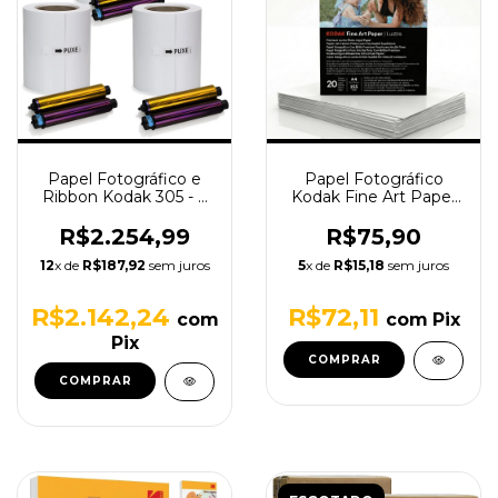
Papel Fotográfico e
Papel Fotográfico
Ribbon Kodak 305 - 3
Kodak Fine Art Paper
Kits de Impressão
Lustre A4 255g - 20
Folhas
R$2.254,99
R$75,90
12
x de
R$187,92
sem juros
5
x de
R$15,18
sem juros
R$2.142,24
R$72,11
com
com
Pix
Pix