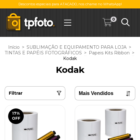
Descontos especiais para ATACADO, nos chame no WhatsApp!
0
Início
>
SUBLIMAÇÃO E EQUIPAMENTO PARA LOJA
>
TINTAS E PAPÉIS FOTOGRÁFICOS
>
Papeis Kits Ribbon
>
Kodak
Kodak
Filtrar
17
%
OFF