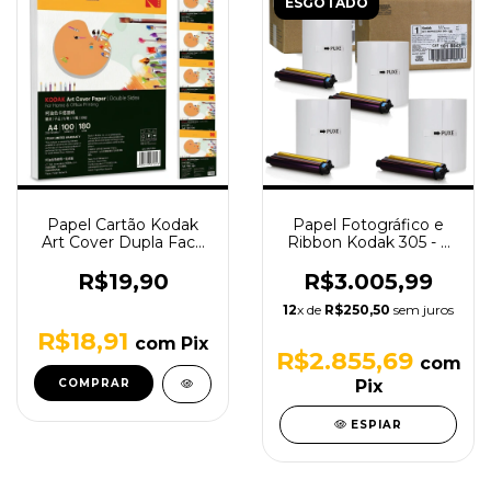
ESGOTADO
Papel Cartão Kodak
Papel Fotográfico e
Art Cover Dupla Face
Ribbon Kodak 305 - 4
A4 Premium para Jato
Kits de Impressão
de Tinta e Laser
R$19,90
R$3.005,99
12
x de
R$250,50
sem juros
R$18,91
com
Pix
R$2.855,69
com
COMPRAR
Pix
ESPIAR