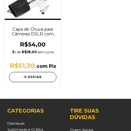
Capa de Chuva para
Câmeras DSLR com
Difusor para Flash
R$54,00
3
x de
R$18,00
sem juros
R$51,30
com
Pix
ESPIAR
CATEGORIAS
TIRE SUAS
DÚVIDAS
Destaques
Sublimação e Gráfica
Quem Somos