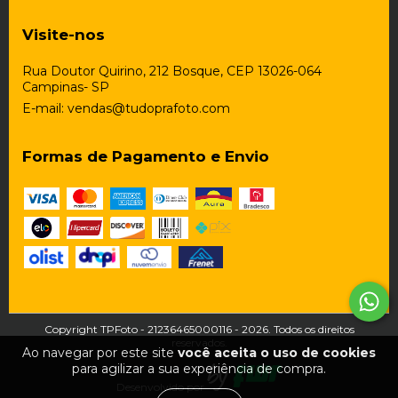
Visite-nos
Rua Doutor Quirino, 212 Bosque, CEP 13026-064
Campinas- SP
E-mail:
vendas@tudoprafoto.com
Formas de Pagamento e Envio
Copyright TPFoto - 21236465000116 - 2026. Todos os direitos
reservados.
Ao navegar por este site
você aceita o uso de cookies
para agilizar a sua experiência de compra.
Desenvolvido por