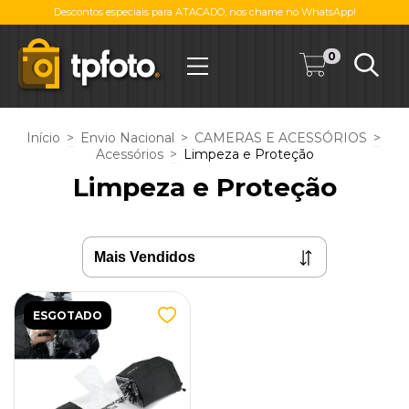
Descontos especiais para ATACADO, nos chame no WhatsApp!
0
Início
>
Envio Nacional
>
CAMERAS E ACESSÓRIOS
>
Acessórios
>
Limpeza e Proteção
Limpeza e Proteção
ESGOTADO