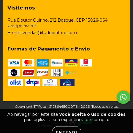
Visite-nos
Rua Doutor Quirino, 212 Bosque, CEP 13026-064
Campinas- SP
E-mail:
vendas@tudoprafoto.com
Formas de Pagamento e Envio
Copyright TPFoto - 21236465000116 - 2026. Todos os direitos
reservados.
Ao navegar por este site
você aceita o uso de cookies
para agilizar a sua experiência de compra.
Desenvolvido por
ENTENDI