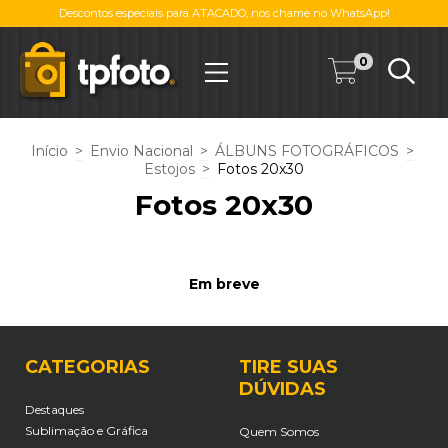
Descontos especiais para ATACADO, nos chame no WhatsApp!
0
Início
>
Envio Nacional
>
ÁLBUNS FOTOGRÁFICOS
>
Estojos
>
Fotos 20x30
Fotos 20x30
Em breve
CATEGORIAS
TIRE SUAS
DÚVIDAS
Destaques
Sublimação e Gráfica
Quem Somos