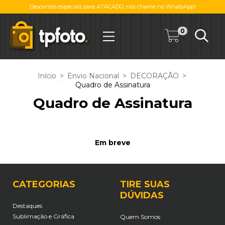
Descontos especiais para ATACADO, nos chame no WhatsApp!
0
Início
>
Envio Nacional
>
DECORAÇÃO
>
Quadro de Assinatura
Quadro de Assinatura
Em breve
CATEGORIAS
TIRE SUAS
DÚVIDAS
Destaques
Sublimação e Gráfica
Quem Somos