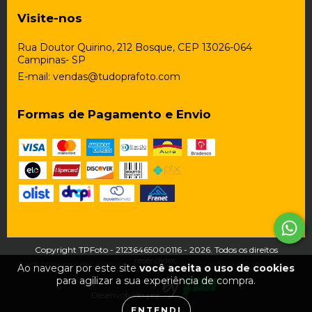
Visite-nos
Rua Doutor Quirino, 212 Bosque, CEP 13026-064
Campinas- SP
E-mail:
vendas@tudoprafoto.com
Formas de Pagamento e Envio
Copyright TPFoto - 21236465000116 - 2026. Todos os direitos
reservados.
Ao navegar por este site
você aceita o uso de cookies
para agilizar a sua experiência de compra.
Desenvolvido por
ENTENDI