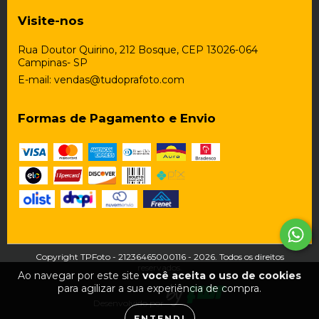
Visite-nos
Rua Doutor Quirino, 212 Bosque, CEP 13026-064
Campinas- SP
E-mail:
vendas@tudoprafoto.com
Formas de Pagamento e Envio
Copyright TPFoto - 21236465000116 - 2026. Todos os direitos
reservados.
Ao navegar por este site
você aceita o uso de cookies
para agilizar a sua experiência de compra.
Desenvolvido por
ENTENDI