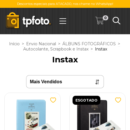
Descontos especiais para ATACADO, nos chame no WhatsApp!
0
Início
>
Envio Nacional
>
ÁLBUNS FOTOGRÁFICOS
>
Autocolante, Scrapbook e Instax
>
Instax
Instax
ESGOTADO