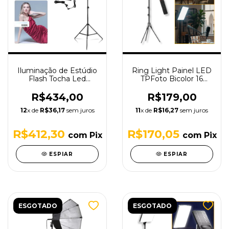
Iluminação de Estúdio
Ring Light Painel LED
Flash Tocha Led
TPFoto Bicolor 16
Bicolor e Tripé 2,0
Polegadas com
metros SHL116 Tpfoto
Controle Remoto e
R$434,00
R$179,00
Tripé 1,9m
12
x de
R$36,17
sem juros
11
x de
R$16,27
sem juros
R$412,30
R$170,05
com
Pix
com
Pix
ESPIAR
ESPIAR
ESGOTADO
ESGOTADO