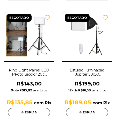
ESGOTADO
ESGOTADO
Ring Light Painel LED
Estúdio Iluminação
TPFoto Bicolor 20cm
Júpiter 50x50
com Controle Remoto
Tudoprafoto - 3 pçs
e Tripé 1,9m - RL-11
220v
R$143,00
R$199,00
9
x de
R$15,89
sem juros
12
x de
R$16,58
sem juros
R$135,85
R$189,05
com
Pix
com
Pix
ESPIAR
ESPIAR