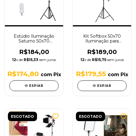
Estúdio Iluminação
Kit Softbox 50x70
Saturno 50x70
Iluminação para
Tudoprafoto - 3 pçs
Estúdio 150w c/ Tripé -
110V - FEBK5070-1
110v
R$184,00
R$189,00
12
x de
R$15,33
sem juros
12
x de
R$15,75
sem juros
R$174,80
R$179,55
com
Pix
com
Pix
ESPIAR
ESPIAR
ESGOTADO
ESGOTADO