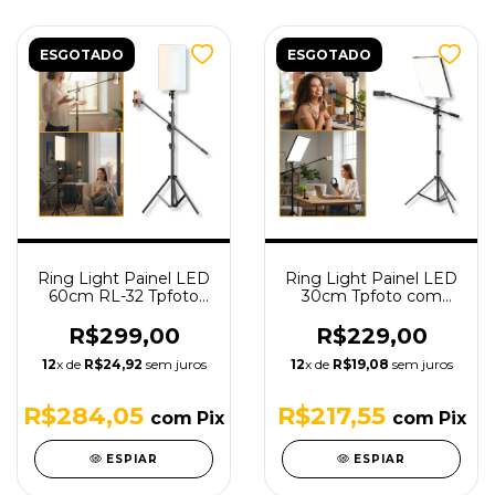
ESGOTADO
ESGOTADO
Ring Light Painel LED
Ring Light Painel LED
60cm RL-32 Tpfoto
30cm Tpfoto com
com Tripé 1,9m e
Tripé 1,9m e Braço
Braço Girafa com Ball
Girafa com Ball Head -
R$299,00
R$229,00
Head
RL16
12
x de
R$24,92
sem juros
12
x de
R$19,08
sem juros
R$284,05
R$217,55
com
Pix
com
Pix
ESPIAR
ESPIAR