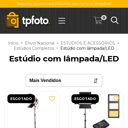
Descontos especiais para ATACADO, nos chame no WhatsApp!
0
Início
>
Envio Nacional
>
ESTUDIOS E ACESSÓRIOS
>
Estúdios Completos
>
Estúdio com lâmpada/LED
Estúdio com lâmpada/LED
ESGOTADO
ESGOTADO