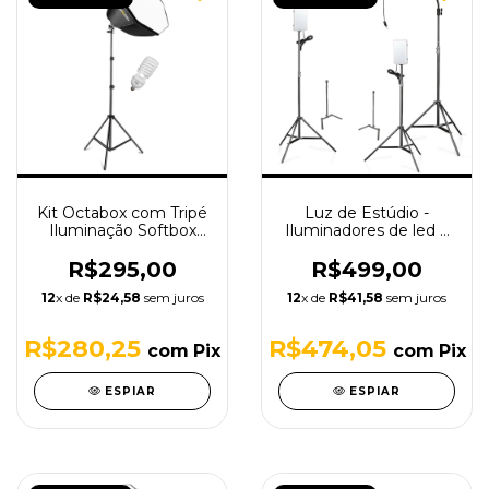
Kit Octabox com Tripé
Luz de Estúdio -
Iluminação Softbox
Iluminadores de led +
Octagonal - 110v
Tripés de iluminação
R$295,00
R$499,00
12
x de
R$24,58
sem juros
12
x de
R$41,58
sem juros
R$280,25
R$474,05
com
Pix
com
Pix
ESPIAR
ESPIAR