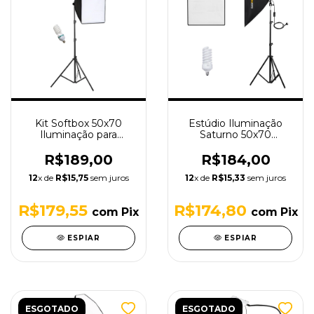
Kit Softbox 50x70
Estúdio Iluminação
Iluminação para
Saturno 50x70
Estúdio 150w com
Tudoprafoto - 3 pçs
Tripé - 220v
220v - FEBK5070-1
R$189,00
R$184,00
12
x de
R$15,75
sem juros
12
x de
R$15,33
sem juros
R$179,55
R$174,80
com
Pix
com
Pix
ESPIAR
ESPIAR
ESGOTADO
ESGOTADO