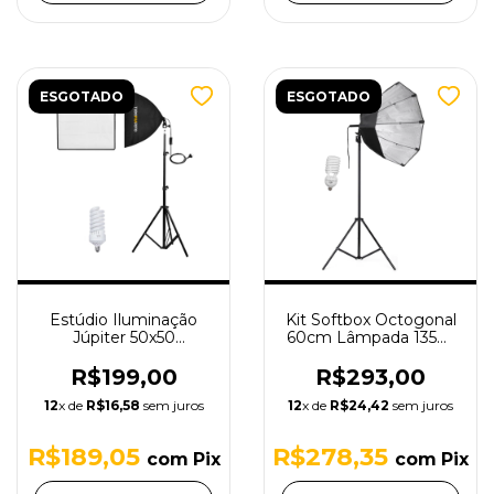
ESGOTADO
ESGOTADO
Estúdio Iluminação
Kit Softbox Octogonal
Júpiter 50x50
60cm Lâmpada 135W
Tudoprafoto - 3 pçs
110V Bolsa Tripé 2m
110v
R$199,00
R$293,00
12
x de
R$16,58
sem juros
12
x de
R$24,42
sem juros
R$189,05
R$278,35
com
Pix
com
Pix