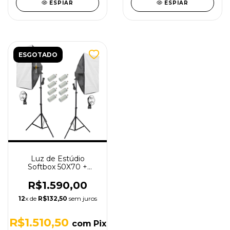
ESPIAR
ESPIAR
ESGOTADO
Luz de Estúdio
Softbox 50X70 +
Lâmpadas de LED +
Tripé
R$1.590,00
12
x de
R$132,50
sem juros
R$1.510,50
com
Pix