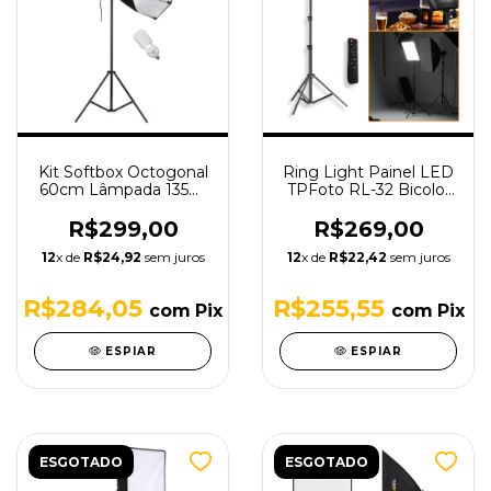
Kit Softbox Octogonal
Ring Light Painel LED
60cm Lâmpada 135W
TPFoto RL-32 Bicolor
220V Bolsa Tripé 2m
32 Polegadas com
Controle Remoto e
R$299,00
R$269,00
Tripé 1,9m
12
x de
R$24,92
sem juros
12
x de
R$22,42
sem juros
R$284,05
R$255,55
com
Pix
com
Pix
ESPIAR
ESPIAR
ESGOTADO
ESGOTADO