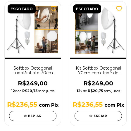
ESGOTADO
ESGOTADO
Softbox Octogonal
Kit Softbox Octogonal
TudoPraFoto 70cm
70cm com Tripé de
com Tripé de
Iluminação 1,9m e
Iluminação 1,9m e
Lâmpada 150W - 220V
R$249,00
R$249,00
Lâmpada 135W - 110V
12
x de
R$20,75
sem juros
12
x de
R$20,75
sem juros
R$236,55
R$236,55
com
Pix
com
Pix
ESPIAR
ESPIAR