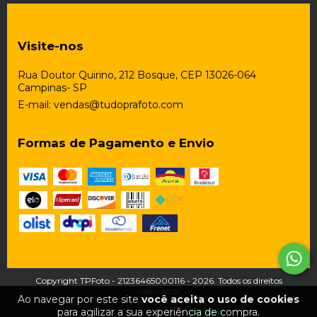
Visite-nos
Rua Doutor Quirino, 212 Bosque, CEP 13026-064
Campinas- SP
E-mail:
vendas@tudoprafoto.com
Formas de Pagamento e Envio
Copyright TPFoto - 21236465000116 - 2026. Todos os direitos
reservados.
Ao navegar por este site
você aceita o uso de cookies
para agilizar a sua experiência de compra.