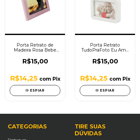
Porta Retrato de
Porta Retrato
Madeira Rosa Bebe
TudoPraFoto Eu Amo
10x15 Tudoprafoto
Você Branco para Foto
10x15
R$15,00
R$15,00
R$14,25
R$14,25
com
Pix
com
Pix
ESPIAR
ESPIAR
CATEGORIAS
TIRE SUAS
DÚVIDAS
Destaques