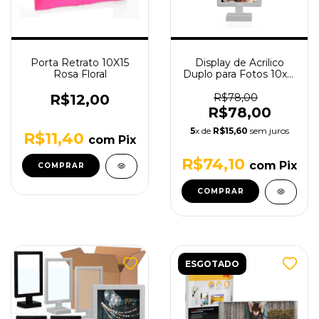
Porta Retrato 10X15
Display de Acrilico
Rosa Floral
Duplo para Fotos 10x15
- 5 unidades
R$12,00
R$78,00
R$78,00
5
x de
R$15,60
sem juros
R$11,40
com
Pix
R$74,10
com
Pix
COMPRAR
ESGOTADO