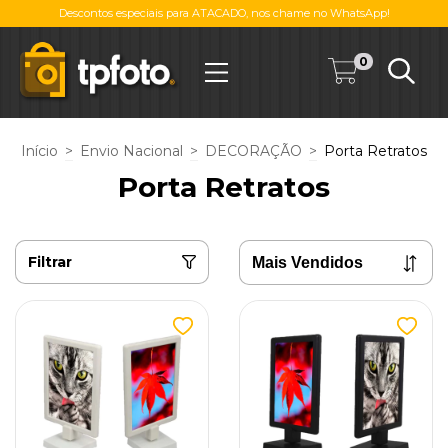
Descontos especiais para ATACADO, nos chame no WhatsApp!
0
Início
>
Envio Nacional
>
DECORAÇÃO
>
Porta Retratos
Porta Retratos
Filtrar