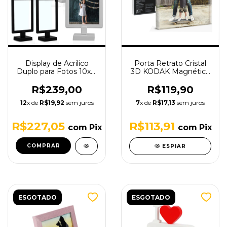
Display de Acrilico
Porta Retrato Cristal
Duplo para Fotos 10x15
3D KODAK Magnético
- 20 unidades
Fotos 10x15
R$239,00
R$119,90
12
x de
R$19,92
sem juros
7
x de
R$17,13
sem juros
R$227,05
R$113,91
com
Pix
com
Pix
COMPRAR
ESPIAR
ESGOTADO
ESGOTADO